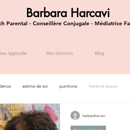
Barbara Harcavi
h Parental - Conseillère Conjugale - Médiatrice Fa
on Approche
Mes Services
Blog
dence
estime de soi
punitions
freres et soeurs
barbaraharcavi
freres et soeurs