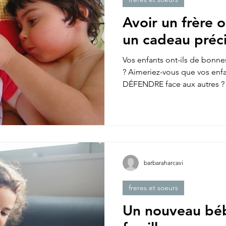
Avoir un frère 
un cadeau préc
Vos enfants ont-ils de bo
? Aimeriez-vous que vos en
DÉFENDRE face aux autres ? 
barbaraharcavi
freres et soeurs
Un nouveau béb