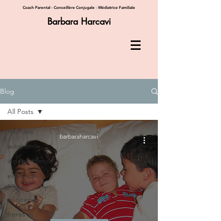
Coach Parental - Conseillère Conjugale - Médiatrice Familiale
Barbara Harcavi
Blog
All Posts
All Posts
barbaraharcavi
autonomie
independence
estime de
soi
punitions
freres et