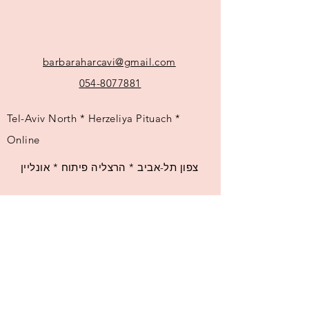
barbaraharcavi@gmail.com
054-8077881
Tel-Aviv North * Herzeliya Pituach *
Online
צפון תל-אביב * הרצליה פיתוח * אונליין
© 2025 by Barbara Harcavi