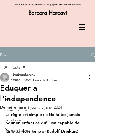
Coach Parental - Conseillère Conjugale - Médiatrice Familiale
Barbara Harcavi
Post
All Posts
barbaraharcavi
All Posts
14 juin 2021
1 min de lecture
Eduquer a
autonomie
l'independence
independence
Dernière mise à jour :
3 janv. 2024
estime de soi
La règle est simple : « Ne faites jamais 
punitions
pour un enfant ce qu'il est capable de 
freres et soeurs
faire par lui-même » (Rudolf Dreikurs)